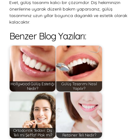
Evet, gülüş tasarımı kalıcı bir çözümdür. Diş hekiminizin
önerilerine uyarak düzenli bakım yaparsanız, gülüş
tasarımınız uzun yıllar boyunca dayanıklı ve estetik olarak
kalacaktır.
Benzer Blog Yazıları:
Hollywood Gülüş Estetiği
Gülüş Tasarımı Nasıl
Nedir?
Yapılır?
Ortodontik Tedavi: Diş
Teli mi Şeffaf Plak mı?
Retainer Teli Nedir?