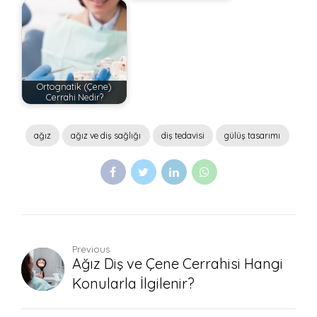
Ortognatik (Çene)
Cerrahi Nedir?
ağız
ağız ve diş sağlığı
diş tedavisi
gülüş tasarımı
Previous
Ağız Diş ve Çene Cerrahisi Hangi
Konularla İlgilenir?